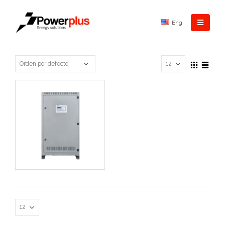
Eng
0
out of 5