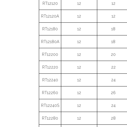
RT12120
12
12
RT12120A
12
12
RT12180
12
18
RT12180A
12
18
RT12200
12
20
RT12220
12
22
RT12240
12
24
RT12260
12
26
RT12240S
12
24
RT12280
12
28