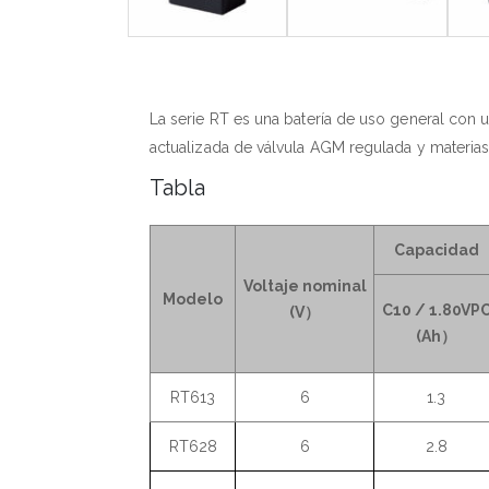
La serie RT es una batería de uso general con u
actualizada de válvula AGM regulada y materias p
Tabla
Capacidad
Voltaje nominal
Modelo
C10 / 1.80VP
(V）
(Ah）
RT613
6
1.3
RT628
6
2.8