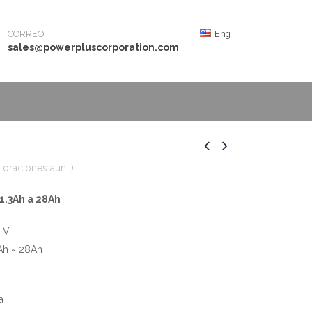
CORREO
Eng
sales@powerpluscorporation.com
loraciones aún. )
1.3Ah a 28Ah
2 V
Ah ~ 28Ah
a