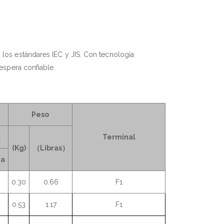
 los estándares IEC y JIS. Con tecnología
 espera confiable.
Peso
l
Terminal
(Kg)
（Libras）
da
0.30
0.66
F1
0.53
1.17
F1