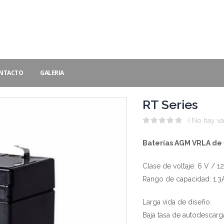
NTACTO
GALERIA
RT Series
( No hay va
0
out of 5
Baterías AGM VRLA de 
Clase de voltaje: 6 V / 1
Rango de capacidad: 1.3
Larga vida de diseño
Baja tasa de autodescarg