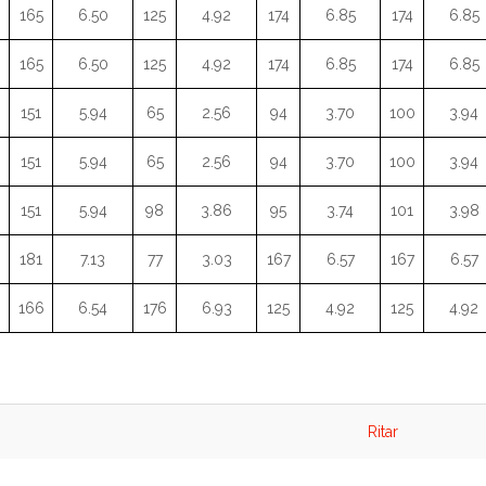
165
6.50
125
4.92
174
6.85
174
6.85
165
6.50
125
4.92
174
6.85
174
6.85
151
5.94
65
2.56
94
3.70
100
3.94
151
5.94
65
2.56
94
3.70
100
3.94
151
5.94
98
3.86
95
3.74
101
3.98
181
7.13
77
3.03
167
6.57
167
6.57
166
6.54
176
6.93
125
4.92
125
4.92
Ritar