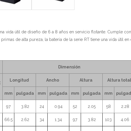
na vida útil de diseño de 6 a 8 años en servicio flotante. Cumple con
rimas de alta pureza, la batería de la serie RT tiene una vida útil en
Dimensión
Longitud
Ancho
Altura
Altura tota
C
mm
pulgada
mm
pulgada
mm
pulgada
mm
pulga
97
3.82
24
0.94
52
2.05
58
2.28
66.5
2.62
34
1.34
97
3.82
103
4.06