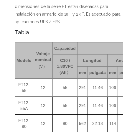
dimensiones de la serie FT están diseñadas para
instalación en armario de 19 ″ y 23 ″. Es adecuado para
aplicaciones UPS / EPS.
Tabla
Capacidad
Di
Voltaje
nominal
Modelo
C10 /
Longitud
Ancho
(V）
1.80VPC
(Ah）
mm
pulgada
mm
pulga
FT12-
12
55
291
11.46
106
4.17
55
FT12-
12
55
291
11.46
106
4.17
55A
FT12-
12
90
562
22.13
114
4.49
90