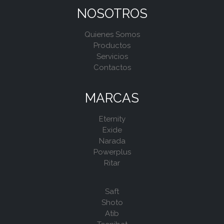
NOSOTROS
Quienes Somos
Productos
Servicios
Contactos
MARCAS
Eternity
Exide
Narada
Powerplus
Ritar
Saft
Shoto
Atib